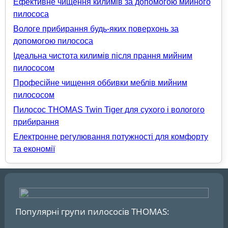
Ефективне чищення килимів за допомогою мийного
для вологого прибирання об'ємом від 3,6 до 10 л.
пилососа
Вологе прибирання будь-яких поверхонь за
допомогою пилососа
Ідеальна чистота килимів після прання мийним
пилососом
Професійне чищення оббивки меблів мийним
пилососом
Пилосос THOMAS Twin Tiger для сухого і вологого
прибирання
Електронне регулювання потужності для комфорту
та економії
Популярні групи пилососів THOMAS: