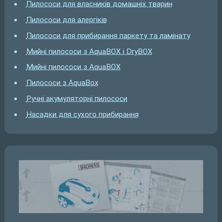
Пилососи для власників домашніх тварин
Пилососи для алергіків
Пилососи для прибирання паркету та ламінату
Мийні пилососи з AquaBOX і DryBOX
Мийні пилососи з AquaBOX
Пилососи з AquaBox
Ручні акумуляторні пилососи
Насадки для сухого прибирання