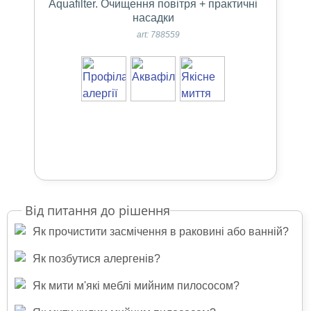
Aquafilter. Очищення повітря + практичні
насадки
art: 788559
Від питання до рішення
Як прочистити засмічення в раковині або ванній?
Прочистити засмічення в раковині або ванні
Як позбутися алергенів?
можна легко і швидко за допомогою миючого
Для того, щоб позбавитися алергенів,
Як мити м'які меблі мийним пилососом?
пилососа або пилососа з функцією збору рідин.
використовуйте пилосос з водяним фільтром.
Прочищення засмічення здійснюється сифонною