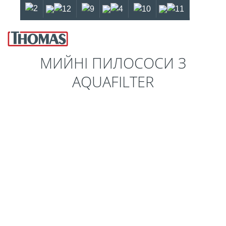
УМОВИ КОНФІДЕНЦІЙНОСТІ
ГАРАНТІЙНІ ТЕРМІНИ
EN
МИЙНІ ПИЛОСОСИ З
AQUAFILTER
Водяний фільтр THOMAS -
для чистоти та свіжості!
Н З