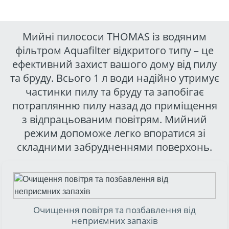
НЯ
Мийні пилососи THOMAS із водяним
Н З
фільтром Aquafilter відкритого типу – це
ефективний захист вашого дому від пилу
та бруду. Всього 1 л води надійно утримує
частинки пилу та бруду та запобігає
потраплянню пилу назад до приміщення
з відпрацьованим повітрям. Мийний
режим допоможе легко впоратися зі
складними забрудненнями поверхонь.
ННЯ
Ї
Очищення повітря та позбавлення від
неприємних запахів
VO,